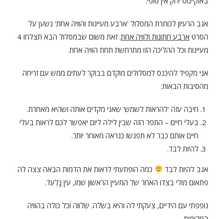
באוקיינוס ירוק אין סופי.
אגב הרעיון לכותרת המסלול 'ארבע מעיינות והוויה אחת' נשען על
הסרט
ארבע חתונות ולוויה אחת
. זאת משום שבמסלול הבא תצלחו 4
מעיינות וכל ההליכה הזו מתרחשת תחת הוויה אחת.
אני מקפיד להיכנס למסלולים מוקדם בבוקר לעתים ממש עם זריחה
מהסיבות הבאות:
חיבה עזה 'להראות לשמש' שאני מקדים אותה ושהיא מאחרת.
בעלי חיים – התפר הזה שבין לילה ליום יאפשר לכם לראות בעלי
חיים אותם כבר לא תפגשו כנראה מאוחר יותר.
להיות לבד.
אגב להיות לבד
כמה הופתעתי לראות את הדמות הבאה צצה לה
פתאום מולי בצדו האחר של המעיין הראשון שמו, עין גָּלְעֵד.
נופפתי עם הידיים, צעקתי לה והיא בשלה. שלווה וכל כולה בהוויה
המקומית.