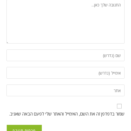
להגיב
הזן
את
השם
הזן
שלך
את
או
כתובת
הזן
שם
דואר
את
משתמש
האלקטרוני
כתובת
כדי
שלך
אתר
להגיב
שמור בדפדפן זה את השם, האימייל והאתר שלי לפעם הבאה שאגיב.
כדי
האינטרנט
להגיב
שלך