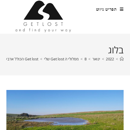
Ski
תפריט ניווט
t
conten
בלוג
>
2022
>
ינואר
>
8
>
מסלולי ה Get lost שלי
>
Get lost הכולל ארבע מעיינות והוויה אחת