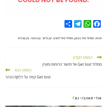
S
T
W
F
h
el
h
ac
ar
e
at
e
תגיות
:
מסלול טיול בצפון
,
מסלול טיול לחורף
,
עין גלעד
,
עין הכפר
,
עין קורנית
e
gr
s
b
a
A
o
לקרוא
הפוסט הקודם
m
p
o
מאמרים
מסלול Get lost אל מישור הרוחות ומעיין
נוספים
p
k
הפוסט הבא
Get lost קפה על דֵּלְתָּת הנהר
אולי תאהב/י גם