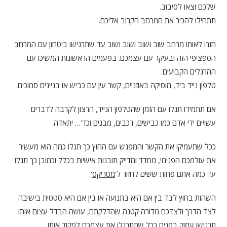
שלכם וצאו לסיבוב.
תתחילו להכיר את המרחב הקרוב אליכם.
חזרו לאותו מרחב שוב ושוב ושוב ושוב עד שתרגישו ביטחון עם המרחב
הספציפי הזה ובעיקר עם עצמכם. בפעמים הראשונות המשיכו עם
ההרגלים הקבועים.
טלפון נייד ביד, מוסיקה באוזניים, קשר עין עם כביש או בניינים סמוכים.
אם תתמידו תגלו עם הזמן שהטלפון הנייד, הרצון לקרבה לדברים
עשויים ידי אדם כמו כבישים, רכבים, מבנים וכד'… יתאדה.
ככל שתעמיקו את הקשר והמפגש עם החוץ כך תגלו כמה הוא מעשיר
את עולמכם הפנימי, מחדד ומדייק תובנות אישיות בכלל וכמובן כך תגלו
עד כמה אתם פחות ששים לחזור ל'
מטריקס
'.
השהות בחוץ לבד בין אם היא בתנועה או בין אם היא סטטית בישיבה
לצד הדרך ולצדכם מדורה קטנה שהדלקתם, עושה הבדל עצום אותו
תרגישו עמוק בפנים ככל שתתרגלו את עצמכם לפקוד אותו.