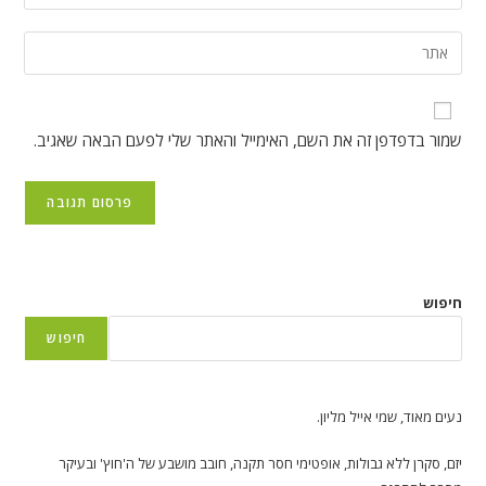
את
או
כתובת
הזן
שם
דואר
את
משתמש
האלקטרוני
כתובת
כדי
שלך
אתר
להגיב
שמור בדפדפן זה את השם, האימייל והאתר שלי לפעם הבאה שאגיב.
כדי
האינטרנט
להגיב
שלך
(אופציונלי)
חיפוש
חיפוש
נעים מאוד, שמי אייל מליון.
יזם, סקרן ללא גבולות, אופטימי חסר תקנה, חובב מושבע של ה'חוץ' ובעיקר