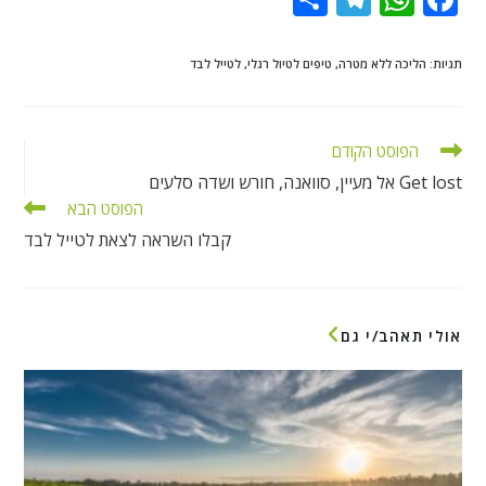
h
el
h
ac
ar
e
at
e
תגיות
:
הליכה ללא מטרה
,
טיפים לטיול רגלי
,
לטייל לבד
e
gr
s
b
a
A
o
לקרוא
הפוסט הקודם
m
p
o
מאמרים
Get lost אל מעיין, סוואנה, חורש ושדה סלעים
נוספים
p
k
הפוסט הבא
קבלו השראה לצאת לטייל לבד
אולי תאהב/י גם