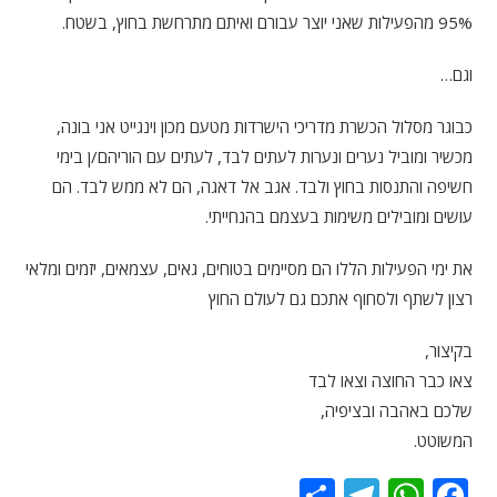
95% מהפעילות שאני יוצר עבורם ואיתם מתרחשת בחוץ, בשטח.
וגם…
כבוגר מסלול הכשרת מדריכי הישרדות מטעם מכון וינגייט אני בונה,
מכשיר ומוביל נערים ונערות לעתים לבד, לעתים עם הוריהם/ן בימי
חשיפה והתנסות בחוץ ולבד. אגב אל דאגה, הם לא ממש לבד. הם
עושים ומובילים משימות בעצמם בהנחייתי.
את ימי הפעילות הללו הם מסיימים בטוחים, גאים, עצמאים, יזמים ומלאי
רצון לשתף ולסחוף אתכם גם לעולם החוץ
בקיצור,
צאו כבר החוצה וצאו לבד
שלכם באהבה ובציפיה,
המשוטט.
S
T
W
F