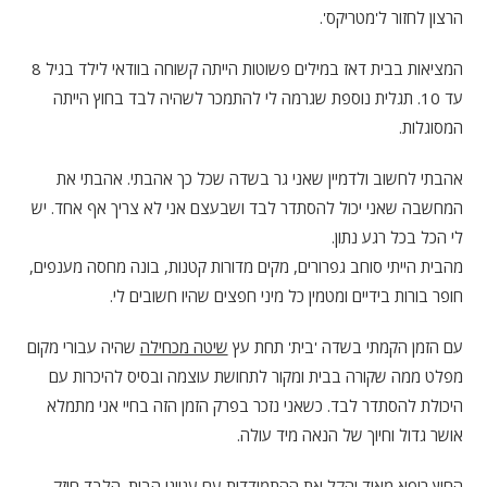
הרצון לחזור ל'מטריקס'.
המציאות בבית דאז במילים פשוטות הייתה קשוחה בוודאי לילד בגיל 8
עד 10. תגלית נוספת שגרמה לי להתמכר לשהיה לבד בחוץ הייתה
המסוגלות.
אהבתי לחשוב ולדמיין שאני גר בשדה שכל כך אהבתי. אהבתי את
המחשבה שאני יכול להסתדר לבד ושבעצם אני לא צריך אף אחד. יש
לי הכל בכל רגע נתון.
מהבית הייתי סוחב גפרורים, מקים מדורות קטנות, בונה מחסה מענפים,
חופר בורות בידיים ומטמין כל מיני חפצים שהיו חשובים לי.
עם הזמן הקמתי בשדה 'בית' תחת עץ
שיטה מכחילה
שהיה עבורי מקום
מפלט ממה שקורה בבית ומקור לתחושת עוצמה ובסיס להיכרות עם
היכולת להסתדר לבד. כשאני נזכר בפרק הזמן הזה בחיי אני מתמלא
אושר גדול וחיוך של הנאה מיד עולה.
החוץ ריפא מאוד והקל את ההתמודדות עם ענייני הבית. הלְבַד חיזק