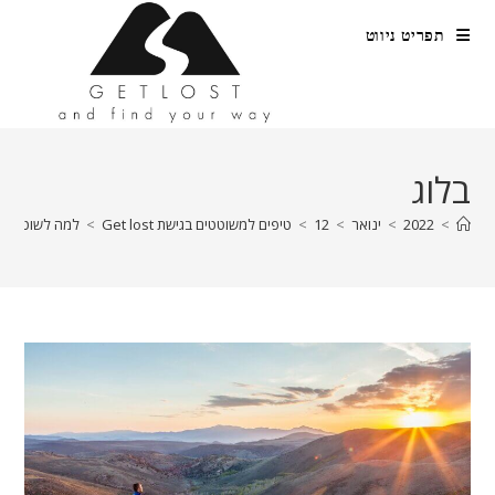
Ski
תפריט ניווט
t
conten
בלוג
>
2022
>
ינואר
>
12
>
טיפים למשוטטים בגישת Get lost
>
למה לשוטט לב