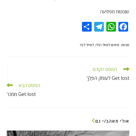
שוטטות מפתיעה
S
T
W
F
h
el
h
ac
ar
e
at
e
תגיות
:
טיפים לטיול רגלי
,
לטייל לבד
e
gr
s
b
a
A
o
לקרוא
הפוסט הקודם
m
p
o
מאמרים
Get lost לעומק הפֶּלֶךְ
נוספים
p
k
הפוסט הבא
Get lost ממכר
אולי תאהב/י גם