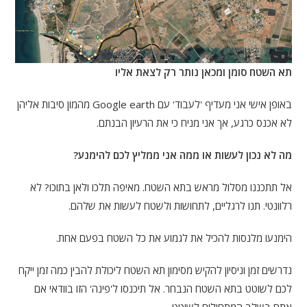
תא השטח סומן ומכאן נותר רק לצאת אליו
באופן אישי אני מעדיף 'לעבוד' עם Google earth מהמון סיבות אליהן
לא אכנס כרגע, אך אני מניח כי את הרעיון הבנתם.
מה לא נכון לעשות או ממה אני ממליץ לכם להימנע?
אל תתכננו מסלול מראש בתא השטח. מאיפה תלכו ולאן בתוכו? לא
רלוונטי. תנו לרגליים, לתחושות ולשטח לעשות את שלהם.
הימנעו מלנסות להכיל את לגמוע את כל השטח בפעם אחת.
נדרשים זמן וניסיון להקיש מסימון תא השטח ליכולת להבין כמה זמן ייקח
לכם לשוטט בתא השטח הנבחר. אל תיכנסו ל'פינה' הזו בוודאי אם
אתם בשלב המתחילים לשוטט.