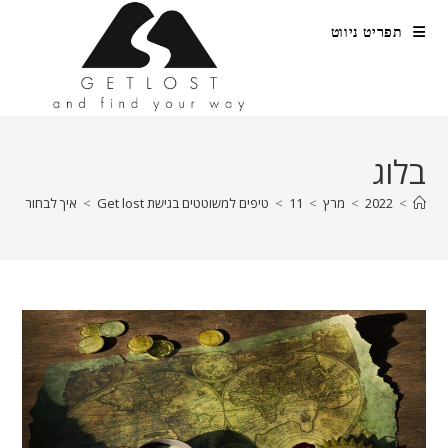
Ski
תפריט ניווט
t
conten
בלוג
>
2022
>
מרץ
>
11
>
טיפים למשוטטים בגישת Get lost
>
איך לבחור אזור