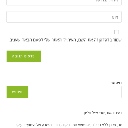
שלך
את
או
כתובת
הזן
שם
דואר
את
משתמש
האלקטרוני
כתובת
כדי
שלך
אתר
להגיב
שמור בדפדפן זה את השם, האימייל והאתר שלי לפעם הבאה שאגיב.
כדי
האינטרנט
להגיב
שלך
(אופציונלי)
חיפוש
חיפוש
נעים מאוד, שמי אייל מליון.
יזם, סקרן ללא גבולות, אופטימי חסר תקנה, חובב מושבע של ה'חוץ' ובעיקר