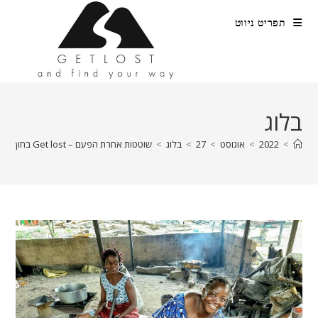
Ski
תפריט ניווט
t
conten
בלוג
>
2022
>
אוגוסט
>
27
>
בלוג
>
שוטטות אחרת הפעם – Get lost בחוף השנהב