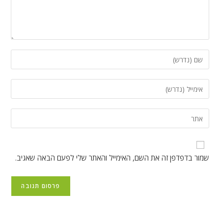
הזן
את
השם
הזן
שלך
את
או
כתובת
הזן
שם
דואר
את
משתמש
האלקטרוני
כתובת
כדי
שלך
אתר
להגיב
שמור בדפדפן זה את השם, האימייל והאתר שלי לפעם הבאה שאגיב.
כדי
האינטרנט
להגיב
שלך
(אופציונלי)