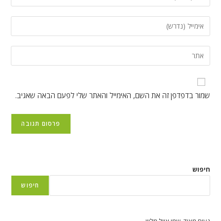
את
השם
הזן
שלך
את
או
כתובת
הזן
שם
דואר
את
משתמש
האלקטרוני
כתובת
כדי
שלך
אתר
להגיב
שמור בדפדפן זה את השם, האימייל והאתר שלי לפעם הבאה שאגיב.
כדי
האינטרנט
להגיב
שלך
(אופציונלי)
חיפוש
חיפוש
נעים מאוד, שמי אייל מליון.