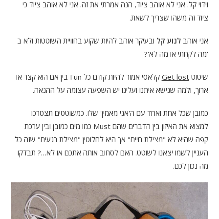
וידוי קל. אני לא אוהב ציוד, הנה אמרתי את זה. אני לא אוהב ציוד כי
ציוד זה משהו שצריך לשאת.
אני אוהב
לנוע קל
ובעיקר אוהב להיות שקוע בחוויית השוטטות ולא ב
'מה לקחתי או מה לא'?
שיטוט
Get lost
קלאסי אמור להיות קודם כל Fun בין אם הוא קצר או
ארוך, ולמה שנישא איתנו ועלינו יש השפעה עצומה על ההנאה.
כמובן שכל אחת ואחד עם ה'אני מאמין' שלו. כמשוטטים תצטרכו
למצוא את האיזון בין הדברים שהם Must כמו מים כמובן ובין ערכת
קפה שהיא לא "מצילת חיים" אך היא לחלוטין "מצילת רגעים" שזה כל
העניין לשמו יצאנו לשוטט. האם לסחוב אותה אתכם או לא…? תבדקו
מה נכון לכם.