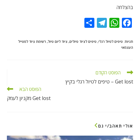
בהצלחה
S
T
W
F
h
el
h
ac
ar
e
at
e
תגיות
:
טיפים לטיול רגלי
,
טיפים לציוד טיולים
,
ציוד ליום טיול
,
רשימת ציוד למטייל
העצמאי
e
gr
s
b
a
A
o
m
p
o
לקרוא
הפוסט הקודם
מאמרים
p
k
Get lost – טיפים לטיול רגלי בקיץ
נוספים
הפוסט הבא
Get lost מקניון לעמק
אולי תאהב/י גם