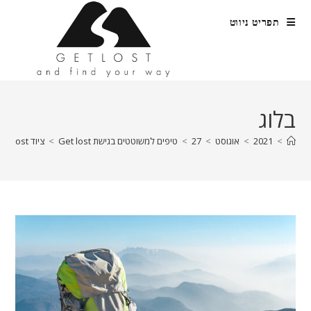
Ski
תפריט ניווט
t
conten
בלוג
>
2021
>
אוגוסט
>
27
>
טיפים למשוטטים בגישת Get lost
>
ציוד Get lost – קחו רק מה שצריך