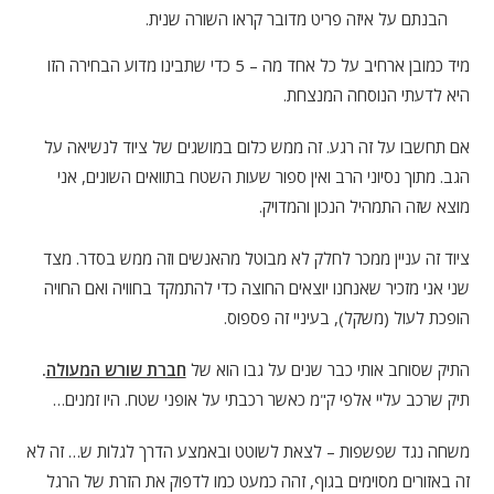
הבנתם על איזה פריט מדובר קראו השורה שנית.
מיד כמובן ארחיב על כל אחד מה – 5 כדי שתבינו מדוע הבחירה הזו
היא לדעתי הנוסחה המנצחת.
אם תחשבו על זה רגע. זה ממש כלום במושגים של ציוד לנשיאה על
הגב. מתוך נסיוני הרב ואין ספור שעות השטח בתוואים השונים, אני
מוצא שזה התמהיל הנכון והמדויק.
ציוד זה עניין ממכר לחלק לא מבוטל מהאנשים וזה ממש בסדר. מצד
שני אני מזכיר שאנחנו יוצאים החוצה כדי להתמקד בחוויה ואם החויה
הופכת לעול (משקל), בעיניי זה פספוס.
התיק שסוחב אותי כבר שנים על גבו הוא של
חברת שורש המעולה
.
תיק שרכב עליי אלפי ק"מ כאשר רכבתי על אופני שטח. היו זמנים…
משחה נגד שפשפות – לצאת לשוטט ובאמצע הדרך לגלות ש… זה לא
זה באזורים מסוימים בגוף, זהה כמעט כמו לדפוק את הזרת של הרגל