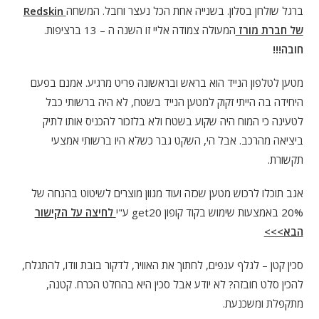
ברגל שולחן בסלון. בשנייה אחת הכל נעצר וחבל. המשחה
Redskin
של חברת מורז
המעולה צמודה אליי זו השנה ה – 13 ברציפות.
חובה!!!
מטען לטלפון הנייד הוא בראש ובראשונה פריט מרגיע. אמנם בפעם
היחידה בה הייתי זקוק למטען הנייד בשטח, לא היה ברשותי כבל
לטעינה כי המוח היה שקוע בשטח ולא בלזכור להכניס אותו לתיק
ביציאה מהרכב. אבל הי, השקט גבר כשלא היו ברשותי אמצעי
תקשורת.
אגב תוכלו לרכוש מטען שכזה ועוד מגוון מוצרים לשיטוט בהנחה של
20% באמצעות שימוש בקוד קופון get20 ע"י
לחיצה על הקישור
הבא>>>
סכין קטן – לגלף ענפים, לחתוך את האוויר, לדקור בובת וודו, להתגלח,
להכין סלט חובזה? לא יודע אבל סכין היא בהחלט הכרח. קטנה,
מתקפלת ומשכנעת.